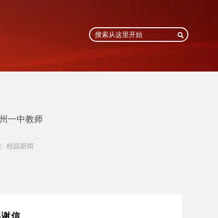

德州一中教师
:
校园新闻
感谢信