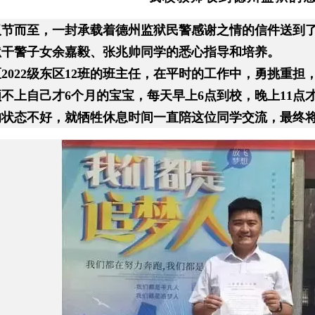
双节而至，一封承载着德州监狱民警感谢之情的信件送到
狱干警子女余嘉毅、张兆帅同学的悉心指导和培养。
2022级东区12班的班主任，在平时的工作中，勇挑重
不上自己才6个月的宝宝，每天早上6点到校，晚上11点
的状态不好，就牺牲休息时间一直陪这位同学交流，最终