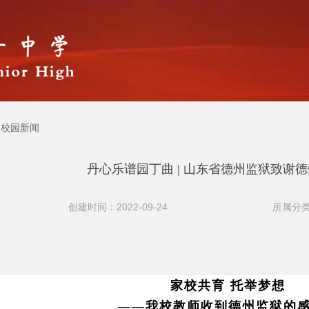
校园新闻
丹心乐谱园丁曲 | 山东省德州监狱致谢
创建时间：2022-09-24
所属分类
家校共育
托举梦想
——
我校教师收到德州监狱的