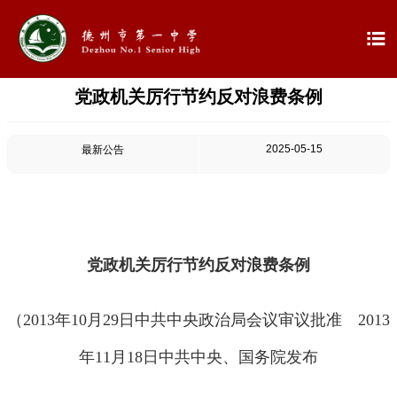

党政机关厉行节约反对浪费条例

首页

学校概况
2025-05-15
最新公告

信息公开

教学教研
党政机关厉行节约反对浪费条例

最新公告
（2013年10月29日中共中央政治局会议审议批准 2013

校园新闻
年11月18日中共中央、国务院发布

科学技术实验校