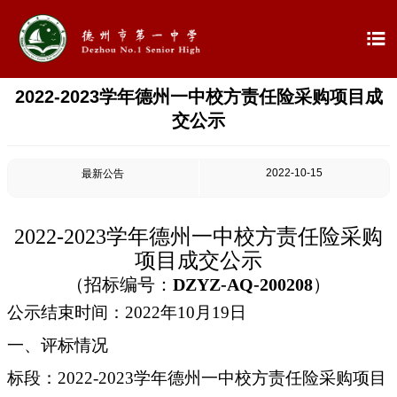

2022-2023学年德州一中校方责任险采购项目成

首页
交公示

学校概况
2022-10-15
最新公告

信息公开

教学教研
202
2
-202
3
学年
德州一中
校方责任险采购
项目
成交公示

最新公告
（招标编号：
DZYZ
-
AQ-200208
）
公示结束时间：
2022年10月19日

校园新闻
一、
评标情况

科学技术实验校
标段：
202
2
-202
3
学年
德州一中
校方责任险采购项目