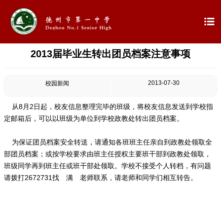

2013届毕业生转出团员档案注意事项

首页

学校概况
2013-07-30
校园新闻

信息公开
从8月2日起，校友信息整理完毕的班级，将校友信息发送到学校指
定邮箱后，可以以班级为单位到学校政教处转出团员档案。

教学教研
为保证团员档案安全转送，请通知各班班主任亲自到政教处领取全

最新公告
部团员档案；或按学校要求由班主任授权主要班干部到政教处领取，
班级同学再到班主任或班干部处领取。学校不接受个人转档，有问题
请拨打2672731找 满 老师联系，请老师和同学们相互转告。

校园新闻

科学技术实验校