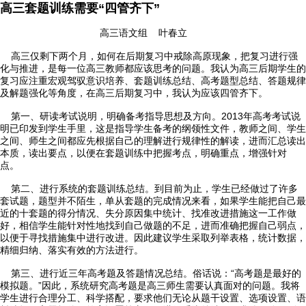
高三套题训练需要“四管齐下”
高三语文组 叶春立
高三仅剩下两个月，如何在后期复习中戒除高原现象，把复习进行强
化与推进，是每一位高三教师都应该思考的问题。我认为高三后期学生的

首页
复习应注重宏观驾驭意识培养、套题训练总结、高考题型总结、答题规律
及解题强化等角度，在高三后期复习中，我认为应该四管齐下。

学校概况
第一、研读考试说明，明确备考指导思想及方向。2013年高考考试说
明已印发到学生手里，这是指导学生备考的纲领性文件，教师之间、学生
之间、师生之间都应先根据自己的理解进行规律性的解读，进而汇总读出

信息公开
本质，读出要点，以便在套题训练中把握考点，明确重点，增强针对
点。

教学教研
第二、进行系统的套题训练总结。到目前为止，学生已经做过了许多
套试题，题型并不陌生，单从套题的完成情况来看，如果学生能把自己最

最新公告
近的十套题的得分情况、失分原因集中统计、找准改进措施这一工作做
好，相信学生能针对性地找到自己做题的不足，进而准确把握自己弱点，
以便于寻找措施集中进行改进。因此建议学生采取列举表格，统计数据，

校园新闻
精细归纳、落实有效的方法进行。
第三、进行近三年高考题及答题情况总结。俗话说：“高考题是最好的

科学技术实验校
模拟题。”因此，系统研究高考题是高三师生需要认真面对的问题。我将
学生进行合理分工、科学搭配，要求他们无论从题干设置、选项设置、语