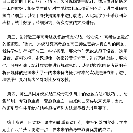
自己最近的十套题的得分情况、失分原因集中统计、找准改进措施这
一工作做好，相信学生能针对性地找到自己做题的不足，进而准确把
握自己弱点，以便于寻找措施集中进行改进。因此建议学生采取列举
表格，统计数据，精细归纳、落实有效的方法进行。
第三、进行近三年高考题及答题情况总结。俗话说：“高考题是最好
的模拟题。”因此，系统研究高考题是高三师生需要认真面对的问题。
我将学生进行合理分工、科学搭配，要求他们无论从题干设置、选项
设置、语料选择、审题规律、答案设置等方面，进行系统总结，要求
他们分项列表，统计数据并进行规律总结，以借助切实的高考题的分
析及规律的把握来为学生的未来备考提供根本的宏观把握依据，进行
增强学生复习备考的针对性及有效性。
第四、师生共同系统总结二轮专项训练中的做题方法和技巧，并结
集印刷。专项侧重点，套题侧重面，由点到面需要线来贯穿，因此，
教师引导学生系统总结答题技巧和方法就显得尤其重要了。
综上所述，只要我们师生都能重视这四点，并把它落到实处，学生
定会百尺竿头，更进一步，在未来的高考中取得优异的成绩。