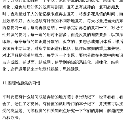
识，分散的记忆得到一个串联，从而学生的知识系统化、条理化、重
点化，避免前后知识的脱离与割裂。复习是有规律的，复习必须及
时，否则超过了人的记忆极限点再去复习，将要多花几倍的时间，而
且效果不好。因此必须有计划的不间断地复习。每天尽量把当天的东
西都复习一遍，每周再做总结，一章学完后再总的复习一下。对记忆
性知识的复习，每一遍的用时不需多，但是反复的遍数要多，以加深
印象。每章每节的知识是分散的、孤立的，要想形成知识体系，课后
必须有小结归纳。对所学知识进行概括，抓住应掌握的重点和关键。
对比理解易混淆的概念。每学习一个专题，要把分散在各章中的知识
点连成线、辅以面、结成网，使学到的知识系统化、规律化、结构
化，这样运用起来才能联想畅通，思维活跃。
11.整理错题集的习惯
平时要把有什么疑问或是弄错的地方随手拿张纸记下，经常看看，看
会了、记住了才扔掉。有价值的就用专门的本子记下，并找些可以接
受的类型题、同等程度的相关知识点研究一下它们的异同，解题的技
巧和办法。