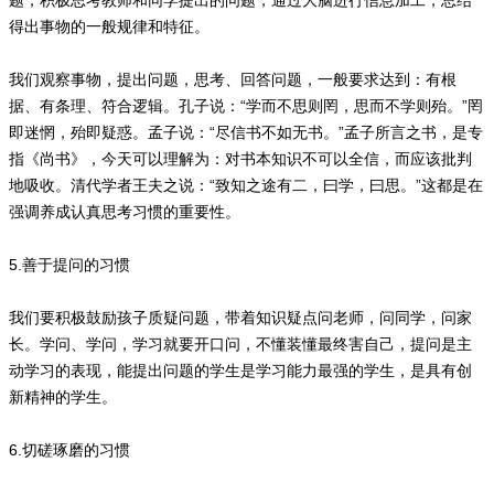
题，积极思考教师和同学提出的问题，通过大脑进行信息加工，总结
得出事物的一般规律和特征。
我们观察事物，提出问题，思考、回答问题，一般要求达到：有根
据、有条理、符合逻辑。孔子说：“学而不思则罔，思而不学则殆。”罔
即迷惘，殆即疑惑。孟子说：“尽信书不如无书。”孟子所言之书，是专
指《尚书》，今天可以理解为：对书本知识不可以全信，而应该批判
地吸收。清代学者王夫之说：“致知之途有二，曰学，曰思。”这都是在
强调养成认真思考习惯的重要性。
5.善于提问的习惯
我们要积极鼓励孩子质疑问题，带着知识疑点问老师，问同学，问家
长。学问、学问，学习就要开口问，不懂装懂最终害自己，提问是主
动学习的表现，能提出问题的学生是学习能力最强的学生，是具有创
新精神的学生。
6.切磋琢磨的习惯