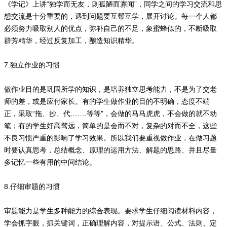
《学记》上讲“独学而无友，则孤陋而寡闻”，同学之间的学习交流和思
想交流是十分重要的，遇到问题要互帮互学，展开讨论。每一个人都
必须努力吸取别人的优点，弥补自己的不足，象蜜蜂似的，不断吸取
群芳精华，经过反复加工，酿造知识精华。
7.独立作业的习惯
做作业目的是巩固所学的知识，是培养独立思考能力，不是为了交老
师的差，或是应付家长。有的学生做作业的目的不明确，态度不端
正，采取“拖、抄、代.……等等”，会做的马马虎虎，不会做的就不动
笔；有的学生好高骛远，简单的是会而不对，复杂的对而不全，这些
不良习惯严重的影响了学习效果。所以我们要重视做作业，在做习题
时要认真思考，总结概念、原理的运用方法、解题的思路、并且尽量
多记忆一些有用的中间结论。
8.仔细审题的习惯
审题能力是学生多种能力的综合表现。要求学生仔细阅读材料内容，
学会抓字眼，抓关键词，正确理解内容，对提示语、公式、法则、定