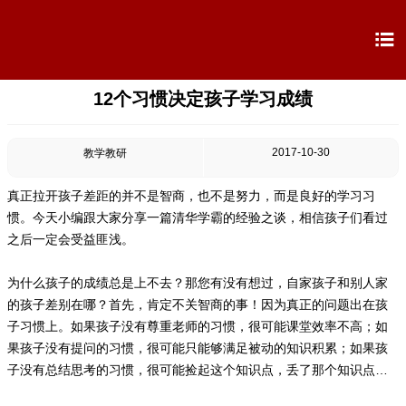

12个习惯决定孩子学习成绩

首页

学校概况
2017-10-30
教学教研

信息公开
真正拉开孩子差距的并不是智商，也不是努力，而是良好的学习习
惯。今天小编跟大家分享一篇清华学霸的经验之谈，相信孩子们看过

教学教研
之后一定会受益匪浅。

最新公告
为什么孩子的成绩总是上不去？那您有没有想过，自家孩子和别人家
的孩子差别在哪？首先，肯定不关智商的事！因为真正的问题出在孩
子习惯上。如果孩子没有尊重老师的习惯，很可能课堂效率不高；如

校园新闻
果孩子没有提问的习惯，很可能只能够满足被动的知识积累；如果孩
子没有总结思考的习惯，很可能捡起这个知识点，丢了那个知识点…

科学技术实验校