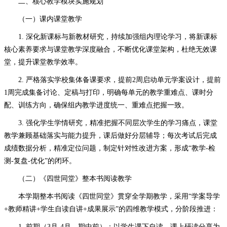
二、核心教学模块实施规划
（一）课内课堂教学
1. 深化新课标与新教材研究，持续加强组内理论学习，将新课标
核心素养要求与课堂教学深度融合，不断优化课堂架构，杜绝无效课
堂，提升课堂教学效率。
2. 严格落实学校集体备课要求，提前2周启动单元学案设计，提前
1周完成集备讨论、定稿与打印，明确每单元的教学重难点、课时分
配、训练方向，确保组内教学进度统一、重难点把握一致。
3. 强化学生学情研究，精准把握不同层次学生的学习痛点，课堂
教学兼顾基础落实与能力提升，课后做好分层辅导；每次考试后完成
成绩数据分析，精准定位问题，制定针对性改进方案，形成“教学-检
测-复盘-优化”的闭环。
（二）《四世同堂》整本书阅读教学
本学期整本书阅读《四世同堂》贯穿全学期教学，采用
“学案导学
+教师精讲+学生自读自讲+成果展示”的四维教学模式，分阶段推进：
1. 前期（3月-4月，期中前）：以学生课下自读、课上研读分享为