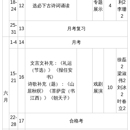
18-
专题
利2
12
选必下古诗词诵读
4
24
展示
李珊
2
25-
13
月考复习
31
1-4
14
月考
徐磊
文言文补充：《礼运
2
（节选）》 《报任安
15-
梁淑
16
书》
21
伟2
诗歌补充（题）：《山
戏剧
10
刘冰
居秋暝》 《菩萨蛮（书
展演
六
2
江西）》《朝天子》
月
叶春
立2
22-
17
合格考
28