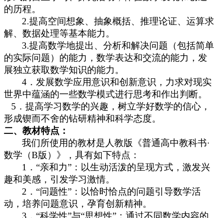
的历程。
2.
提高空间想象、抽象概括、推理论证、运算求
解、数据处理等基本能力。
3.
提高数学地提出、分析和解决问题（包括简单
的实际问题）的能力，数学表达和交流的能力，发
展独立获取数学知识的能力。
4
．发展数学应用意识和创新意识，力求对现实
世界中蕴涵的一些数学模式进行思考和作出判断。
5
．提高学习数学的兴趣，树立学好数学的信心，
形成锲而不舍的钻研精神和科学态度。
二、教材特点：
我们所使用的教材是人教版《普通高中教科书
·
数学（
B
版）》，具有如下特点：
1．
“
亲和力
”
：以生动活泼的呈现方式，激发兴
趣和美感，引发学习激情。
2．
“
问题性
”
：以恰时恰点的问题引导数学活
动，培养问题意识，孕育创新精神。
3．
“
科学性
”
与
“
思想性
”
：通过不同数学内容的