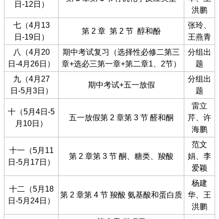
日-12日）
洪鹏
七（4月13
张玲、
第 2 章 第 2 节 醇和酚
日-19日）
王燕青
八（4月20
期中考试复习（选择性必修二第三
分组出
日-4月26日）
章+选必三第一章+第二章1、2节）
题
九（4月27
分组出
期中考试+五一放假
日-5月3日）
题
雷立
十（5月4日-5
五一放假第 2 章第 3 节 醛和酮
芹、许
月10日）
海鹏
范文
十一（5月11
第 2 章第 3 节 酮、糖类、羧酸
娟、李
日-5月17日）
爱颖
杨建
十二（5月18
第 2 章第 4 节 羧酸 氨基酸和蛋白质
华、王
日-5月24日）
洪鹏