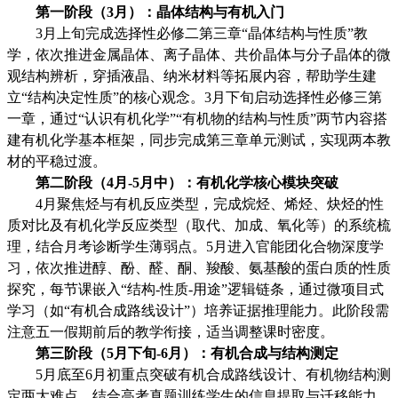
第一阶段（
3月）：晶体结构与有机入门
3月上旬完成选择性必修二第三章“晶体结构与性质”教
学，依次推进金属晶体、离子晶体、共价晶体与分子晶体的微
观结构辨析，穿插液晶、纳米材料等拓展内容，帮助学生建
立“结构决定性质”的核心观念。3月下旬启动选择性必修三第
一章，通过“认识有机化学”“有机物的结构与性质”两节内容搭
建有机化学基本框架，同步完成第三章单元测试，实现两本教
材的平稳过渡。
第二阶段（
4月-5月中）：有机化学核心模块突破
4月聚焦烃与有机反应类型，完成烷烃、烯烃、炔烃的性
质对比及有机化学反应类型（取代、加成、氧化等）的系统梳
理，结合月考诊断学生薄弱点。5月进入官能团化合物深度学
习，依次推进醇、酚、醛、酮、羧酸、氨基酸的蛋白质的性质
探究，每节课嵌入“结构-性质-用途”逻辑链条，通过微项目式
学习（如“有机合成路线设计”）培养证据推理能力。此阶段需
注意五一假期前后的教学衔接，适当调整课时密度。
第三阶段（
5月下旬-6月）：有机合成与结构测定
5月底至6月初重点突破有机合成路线设计、有机物结构测
定两大难点，结合高考真题训练学生的信息提取与迁移能力。