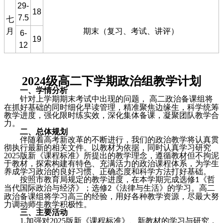
29-
18
7.5
七
月
期末（复习、考试、讲评）
6-
19
12
202
4
级高
二
下
学期政治组教学计划
一、学情分析
针对上学期期末考试中出现的问题，
高
二
政治备课组将
在抓好基础的同时
细化早读管理，精准聚焦边缘生，科学统筹
教学进度，强化限时练实效，深化集体备课，凝聚团队教学合
力
。
二、总体规划
伴随着高考新改革的不断进行，我们的政治教学将认真贯
彻执行最新的相关文件。以教材为依据，同时认真学习研
究
2025
版新《课程标准》所提出的教学理念，遵循教材但不拘泥
于教材，探索构建有特色
、充满活力的政治课程体系，为学生
养成学习政治的良好习惯、正确态度和科学方法打好基础。
按照
市
教育局规定的教学进度，在
本
学期完成
选修
《
哲
1
当代国际政治与经济
》；
选
修
《
法律与生活
》的学习。高
二
2
政治备课组将学习高
三
的经验，用好各种教学资源，尽最大努
力调动师生教学积极性。
三、主要活动
1.
加强对
2025
版新《课程标准》、新教材的学习与研究，