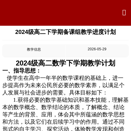

2024级高二下学期备课组教学进度计划

首页

学校概况
2026-05-29
教学信息
2024级高二数学下学期教学计划

信息公开
一、
指导思想：

教学教研
使学生在
高中一年半的
数学课程的基础上，进一
步提高作为未来公民所必要的数学素养，以满足个

最新公告
人发展与社会进步的需要。具体目标如下
：
1.
获得必要的数学基础知识和基本技能，理解基

校园新闻
本的数学概念、数学结论的本质，了解概念、结论
等产生的背景、应用，体会其中所蕴涵的数学思想

科学技术实验校
和方法，以及它们在后续学习中的作用。通过不同
形式的自主学习、探究活动，体验数学发现和创造