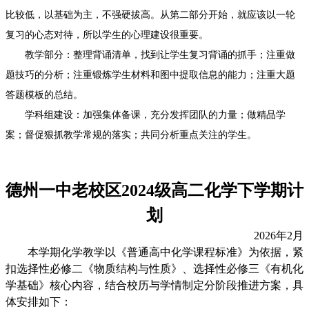
比较低，以基础为主，不强硬拔高。从第二部分开始，就应该以一轮
复习的心态对待，所以学生的心理建设很重要。
教学部分：
整理背诵清单，找到让学生复习背诵的抓手
；
注重做
题技巧的分析；注重锻炼学生材料和图中提取信息的能力；注重大题
答题模板的总结。
学科组建设：加强集体备课，充分发挥团队的力量
；
做精品学
案
；
督促
狠抓教学常规的落实
；
共同分析重点关注的学生。
德州一中老校区2024级高二
化学
下学期计
划
2026
年
2
月
本学期化学教学以《普通高中化学课程标准》为依据，紧
扣选择性必修二《物质结构与性质》、选择性必修三《有机化
学基础》核心内容，结合校历与学情制定分阶段推进方案，具
体安排如下：