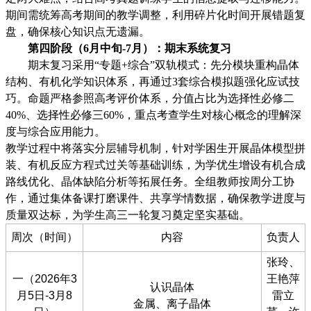
期间需统筹高考期间的教学调整，利用碎片化时间开展错题复
盘，确保核心知识点无遗漏。
第四阶段（
6月中旬-7月）：期末系统复习
期末复习采用
“专题+综合”双轨模式：先分模块重构晶体
结构、有机化学知识体系，再通过3套综合模拟题强化应试技
巧。命题严格参照高考评价体系，分值占比为选择性必修二
40%、选择性必修三60%，重点考查学生对核心概念的理解深
度与综合应用能力。
教学过程中将落实分层辅导机制，针对学困生开展晶体模型拼
装、有机反应方程式过关等基础训练，为学优生增设有机合成
路线优化、晶体缺陷分析等拓展任务。全组教师按周分工协
作，通过集体备课打磨课件、共享学情数据，确保教学进度与
质量双达标，为学生高三一轮复习奠定坚实基础。
周次（时间）
内容
负责人
张玲、
一（2026年3
王艳萍
认识晶体
月5日-3月8
雷立
金属、离子晶体