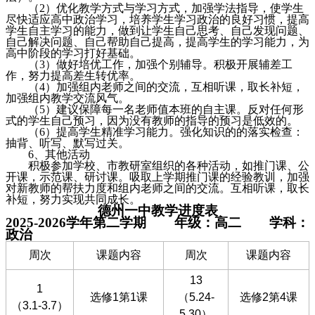
（
2
）优化教学方式与学习方式，加强学法指导，使学生
尽快适应高中政治学习，培养学生学习政治的良好习惯，提高
学生自主学习的能力，做到让学生自己思考、自己发现问题、
自己解决问题、自己帮助自己提高，提高学生的学习能力，为
高中阶段的学习打好基础。
（
3
）做好培优工作，加强个别辅导。积极开展辅差工
作，努力提高差生转优率。
（
4
）加强组内老师之间的交流，互相听课，取长补短，
加强组内教学交流风气。
（
5
）建议保障每一名老师值本班的自主课。反对任何形
式的学生自己预习，因为没有教师的指导的预习是低效的。
（
6
）提高学生精准学习能力。强化知识的的落实检查：
抽背、听写、默写过关。
6
、其他活动
积极参加学校、市教研室组织的各种活动，如推门课、公
开课，示范课、研讨课。吸取上学期推门课的经验教训，加强
对新教师的帮扶力度和组内老师之间的交流。互相听课，取长
补短，努力实现共同成长。
德州一中教学进度表
202
5
-202
6
学年第
二
学期
年级：高
二
学科：
政治
周次
课题内容
周次
课题内容
13
1
选修1第1课
（5.24-
选修2第4课
（3.1-3.7）
5.30）