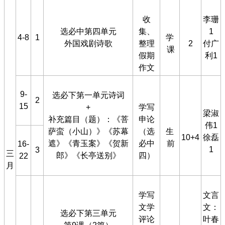
收
李珊
选必中第四单元
集、
1
4-8
1
学
外国戏剧诗歌
整理
2
付广
课
假期
利1
作文
9-
选必下第一单元诗词
2
15
+
学写
梁淑
补充篇目（题）：《菩
申论
伟1
萨蛮（小山）》《苏幕
（选
生
10+4
徐磊
遮》《青玉案》《贺新
必中
前
16-
1
3
三
郎》《长亭送别》
四）
22
月
学写
文言
文学
文：
选必下第三单元
评论
叶春