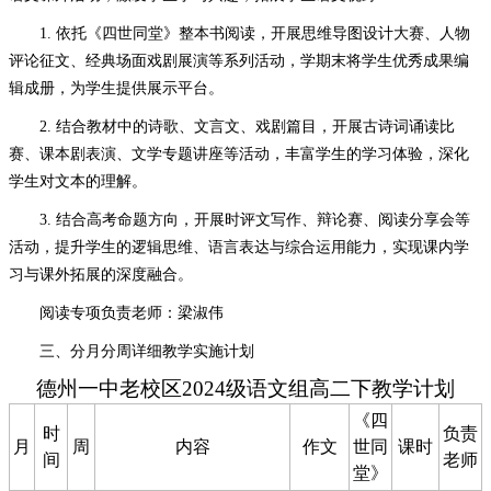
1. 依托《四世同堂》整本书阅读，开展思维导图设计大赛、人物
评论征文、经典场面戏剧展演等系列活动，学期末将学生优秀成果编
辑成册，为学生提供展示平台。
2. 结合教材中的诗歌、文言文、戏剧篇目，开展古诗词诵读比
赛、课本剧表演、文学专题讲座等活动，丰富学生的学习体验，深化
学生对文本的理解。
3. 结合高考命题方向，开展时评文写作、辩论赛、阅读分享会等
活动，提升学生的逻辑思维、语言表达与综合运用能力，实现课内学
习与课外拓展的深度融合。
阅读专项负责老师：梁淑伟
三、分月分周详细教学实施计划
德州一中老校区
2024级语文组高
二下
教学计划
《四
时
负责
月
周
内容
作文
世同
课时
间
老师
堂》