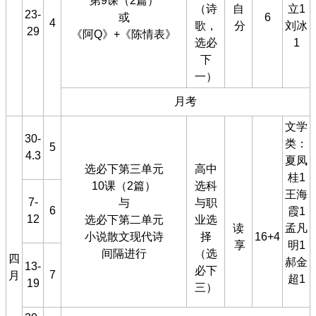
第9课（2篇）
（诗
自
立1
23-
或
6
4
歌，
分
刘冰
29
《阿Q》+《陈情表》
选必
1
下
一）
月考
文学
30-
类：
5
4.3
夏凤
选必下第三单元
高中
桂1
10课（2篇）
选科
王海
7-
与
与职
6
霞1
12
选必下第二单元
业选
读
孟凡
小说散文现代诗
择
16+4
享
明1
间隔进行
（选
四
郝金
13-
必下
7
月
超1
19
三）