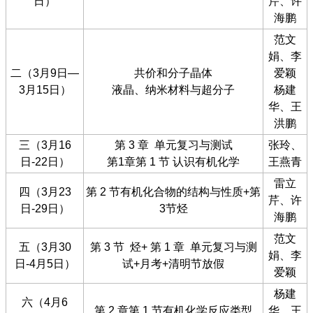
日）
芹、许
海鹏
范文
娟、李
二（3月9日—
共价和分子晶体
爱颖
3月15日）
液晶、纳米材料与超分子
杨建
华、王
洪鹏
三（3月16
第 3 章 单元复习与测试
张玲、
日-22日）
第1章第 1 节 认识有机化学
王燕青
雷立
四（3月23
第 2 节有机化合物的结构与性质+第
芹、许
日-29日）
3节烃
海鹏
范文
五（3月30
第 3 节 烃+ 第 1 章 单元复习与测
娟、李
日-4月5日）
试+月考+清明节放假
爱颖
杨建
六（4月6
第 2 章第 1 节有机化学反应类型
华、王