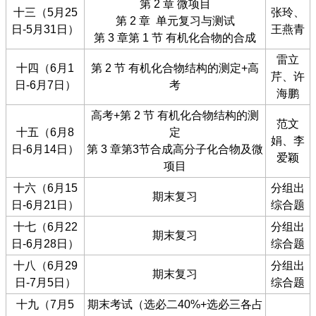
第 2 章 微项目
十三（5月25
张玲、
第 2 章 单元复习与测试
日-5月31日）
王燕青
第 3 章第 1 节 有机化合物的合成
雷立
十四（6月1
第 2 节 有机化合物结构的测定+高
芹、许
日-6月7日）
考
海鹏
高考+第 2 节 有机化合物结构的测
范文
十五（6月8
定
娟、李
日-6月14日）
第 3 章第3节合成高分子化合物及微
爱颖
项目
十六（6月15
分组出
期末复习
日-6月21日）
综合题
十七（6月22
分组出
期末复习
日-6月28日）
综合题
十八（6月29
分组出
期末复习
日-7月5日）
综合题
十九（7月5
期末考试（选必二40%+选必三各占