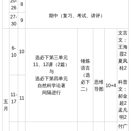
20-
8
26
期中（复习、考试、讲评）
27-
9
30
文言
文：
王海
6-
10
霞2
10
选必下第三单元
锤炼
夏凤
11、12课（2篇）
语言
桂2
与
（选
选必下第四单元
必下
思维
科普
自然科学论著
10+4
二）
导图
文：
间隔进行
11-
郝金
11
五
17
超2
月
孟凡
明2
付广