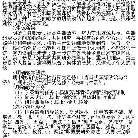
转变教学观念，更新知识结构，了解考试评价方法，严格按照
新课程理念指导教学。认真学习教育教学理论，深入开展课题
研究活动，将学习和研究新课标、新教材作为提高专业素质的
必修课，并与日常的教学教研活动结合起来，重点是加强课程
建设与教法改革研究。
2.
集体备课
明确自身职责，提高备课效率，努力实现资源共享。备课
组成员之间加强沟通，共同研究，寻找有效的教学方法。将按
照学校和年级要求，将教学计划详细地制定到每一课每一分
钟。核心仍然是提倡老师在课堂上做一个示弱者，不能迷恋于
讲。努力做到三步走：第一步是主备老师谈自己对本课的认
识。第二步是大家共同共同研究教学目标，重点和难点。第三
步是个人复备，这样既综合了集体的智慧，又体现了个人的特
长。
3.
明确教学进度
期中联考的指导性范围为
选修
1
《哲当代国际政治与经
济》，
期末指导性范围
为选修
2
《法律与生活》。
4.
明确教学任务
（
1
）学案编制任务；杨淑芳
,
邱青松
,
徐新朋轮流编制
（
2
）周末测试：杨
-
邱
-
徐轮流，具体时间听通知
（
3
）研讨课顺序：杨
-
邱
-
徐
-
纪轮流
5.
教学落地要求
（
1
）结合最新指导意见，立足课本，注重夯实基础。落
实备、教、批、辅、考、评等各个环节，向课堂要效率，认真
做好“四备”、“五点”、“两法”（“四备”即备大纲、备教材、备
学生、备练习；“五点”即每堂课都要钻透重点、难点、知识
点、能力点、教育点；“两法”即既要研究教法，又要研究学
法）。