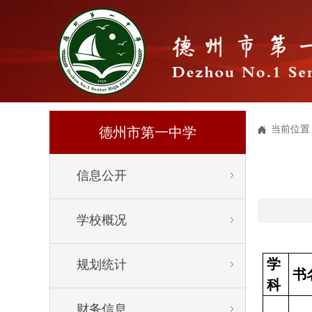
当前位置

德州市第一中学
信息公开


学校概况


学
规划统计


书
科
财务信息

