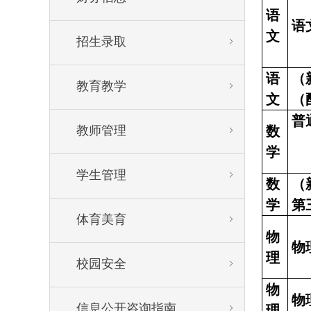
语
语
文
招生录取


语
（
教育教学


文
（
普
教师管理
数


学
学生管理


数
（
学
第
体育美育


物
物
理
校园安全


物
物
信息公开咨询指南

理
