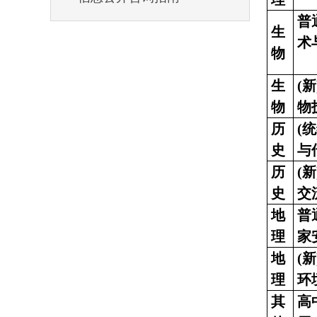
普
生
术
物
生
(
物
物
历
(
史
与
历
(
史
交
地
普
理
家
地
(
理
环
其
高