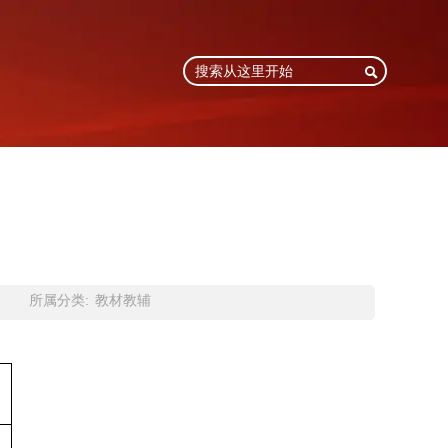

所属分类:
教材教辅